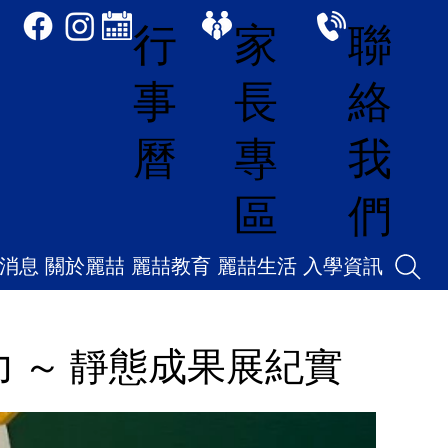
家
聯
行
長
絡
事
專
我
曆
區
們
消息
關於麗喆
麗喆教育
麗喆生活
入學資訊
 ～ 靜態成果展紀實