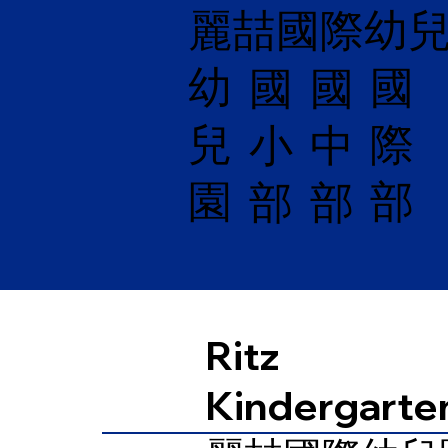
麗喆國際幼
幼
國
​國
國
兒
際
小
中
園
部
部
部
Ritz
Kindergarte