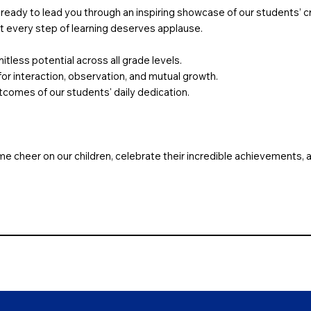
 ready to lead you through an inspiring showcase of our students’ cre
at every step of learning deserves applause.
tless potential across all grade levels.
or interaction, observation, and mutual growth.
tcomes of our students' daily dedication.
ome cheer on our children, celebrate their incredible achievements