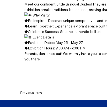
Meet our confident Little Bilingual Guides! They are
exhibition breaks traditional boundaries, proving th
Why Visit?
◆Be Inspired: Discover unique perspectives and limi
◆Learn Together: Experience a vibrant space built f
◆Celebrate Success: See the authentic, brilliant ou
Event Details
◆Exhibition Dates: May 25 – May 27
◆Exhibition Hours: 9:00 AM – 6:00 PM
Parents, don't miss out! We warmly invite you to c
you there!
Previous Item