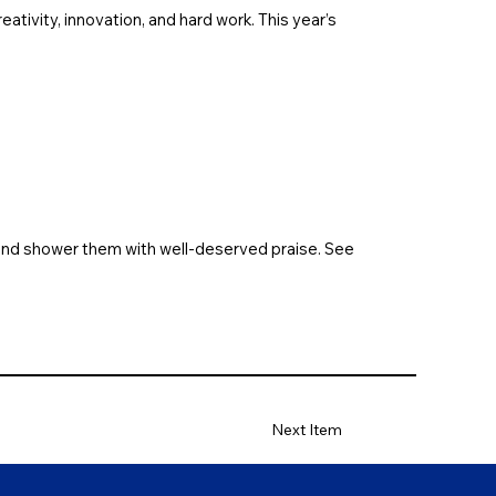
ativity, innovation, and hard work. This year’s
, and shower them with well-deserved praise. See
Next Item