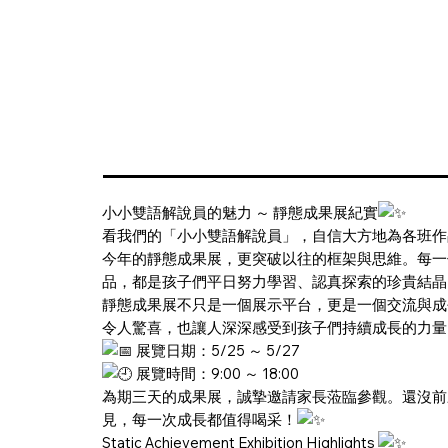
小小雙語解說員的魅力 ～ 靜態成果展紀實
看我們的「小小雙語解說員」，自信大方地為各班作
今年的靜態成果展，更突破以往的框架與思維。每一
品，都是孩子們平日努力學習、認真探索的珍貴結晶
靜態成果展不只是一個展示平台，更是一個交流與成
令人驚喜，也讓人深深感受到孩子們持續成長的力量
展覽日期：5/25 ～ 5/27
展覽時間：9:00 ～ 18:00
為期三天的成果展，誠摯邀請家長蒞臨參觀。還沒前
見，每一次成長都值得喝采！
Static Achievement Exhibition Highlights