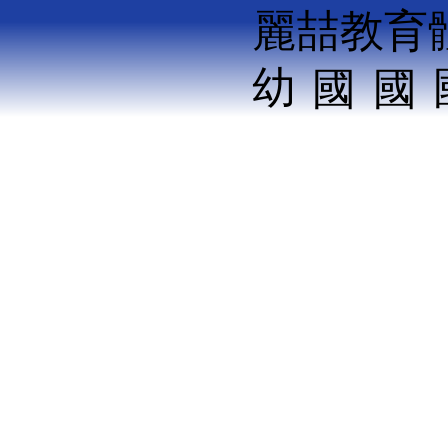
麗喆教育
幼
​國
國
兒
小
中
園
部
部