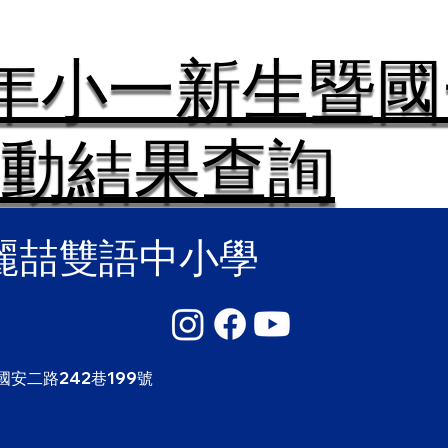
學年小一新生暨
動結果查詢
麗喆雙語中小學
國安二路242巷199號