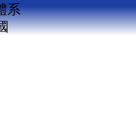
體系
國
際
部