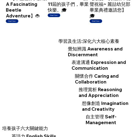
A Fascinating
11屆的孩子們，畢業
聲祝福~ 麗喆幼兒部
Beetle
快樂。🎓
畢業典禮邀請您】
Adventure】🐞
🎓
Start Now
Start Now
Start Now
​學習及生活:深化六大核心素養
覺知辨識 Awareness and
Discernment
表達溝通 Expression and
Communication
關懷合作 Caring and
Collaboration
推理賞析 Reasoning
and Appreciation
想像創造 Imagination
and Creativity
自主管理 Self-
Management
培養孩子六大關鍵能力
英語力 English Skills