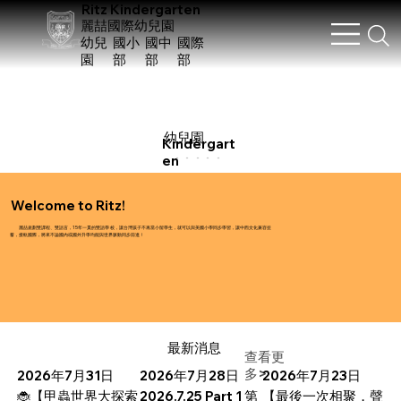
Ritz Kindergarten
麗喆國際幼兒園
幼兒
​國小
國中
國際
園
部
部
部
幼兒園
Kindergart
en
Welcome to Ritz!
麗喆規劃雙課程、雙語言，15年一貫的雙語學 校，讓台灣孩子不再當小留學生，就可以與美國小學同步學習，讓中西文化兼容並
蓄，接軌國際，將來不論國內或國外升學均能與世界脈動同步前進！
最新消息
查看更
多>
2026年7月31日
2026年7月28日
2026年7月23日
🐞【甲蟲世界大探索
2026.7.25 Part 1 第
【最後一次相聚，聲