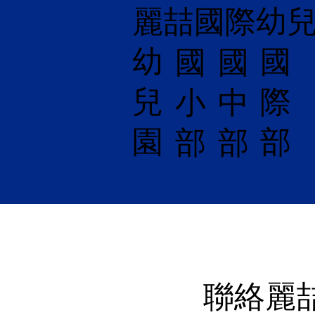
麗喆國際幼
幼
國
​國
國
兒
際
小
中
園
部
部
部
​聯絡麗