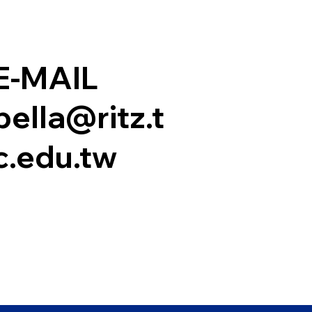
E-MAIL
bella@ritz.t
c.edu.tw