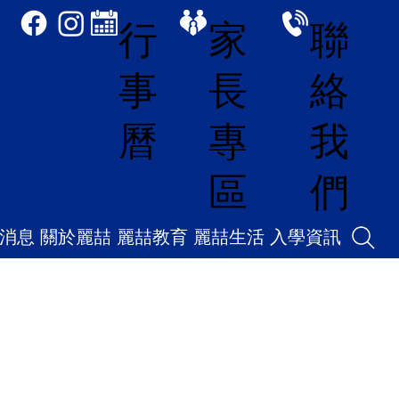
家
聯
行
長
絡
事
專
我
曆
區
們
消息
關於麗喆
麗喆教育
麗喆生活
入學資訊