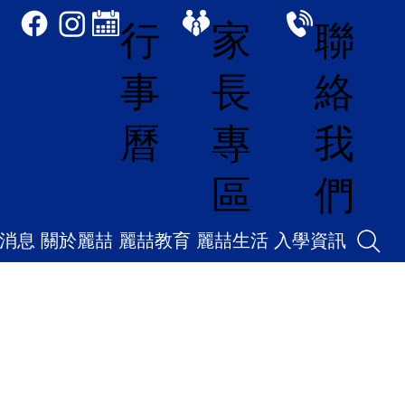
家
聯
行
長
絡
事
專
我
曆
區
們
消息
關於麗喆
麗喆教育
麗喆生活
入學資訊