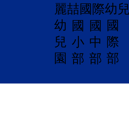
麗喆國際幼
幼
國
​國
國
兒
際
小
中
園
部
部
部