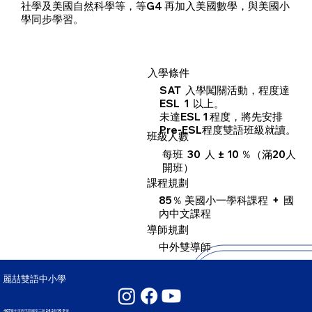
社學及美國自然科學等，等G4 再加入美國數學，與美國小
學同步學習。
入學條件
SAT 入學闖關活動，程度達
ESL 1 以上。
​未達ESL 1 程度，將先安排
Pre-ESL程度雙語班級就讀。
​班級人數
每班 30 人 ± 10 ％（滿20人
開班）
課程規劃
85％ 美國小一學科課程 + 國
內中文課程
導師規劃
中外雙導師
麗喆雙語中小學
407臺中市西屯區國安二路242巷199號