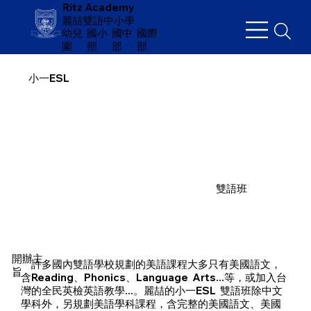
Ritz Academy
麗喆雙語中小學
幼兒
​國小
國中
國際
園
部
部
部
小一ESL
雙語班
開辦主
​ 許多國內雙語學校規劃的美語課程大多只有美國語文，
旨
含Reading、Phonics、Language Arts...等，或加入台
灣的全民英檢英語教學...。麗喆的小一ESL 雙語班除中文
學科外，另規劃美語學科課程，含完整的美國語文、美國