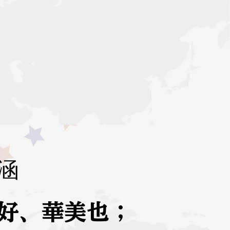
涵
好、華美也；