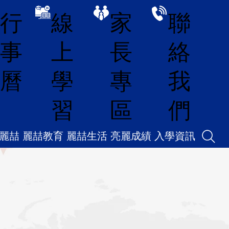
線
家
聯
行
上
長
絡
事
學
專
我
曆
習
區
們
麗喆
麗喆教育
麗喆生活
亮麗成績
入學資訊