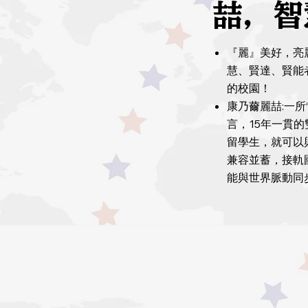
喆，智
『麗』美好，亮
慧、賢達、賢能
的校園！
康乃薾麗喆:一所
言，15年一貫
留學生，就可以
兼容並蓄，接軌
能與世界脈動同