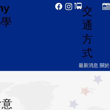
my
交
小學
通
方
式
最新消息
關於
含意