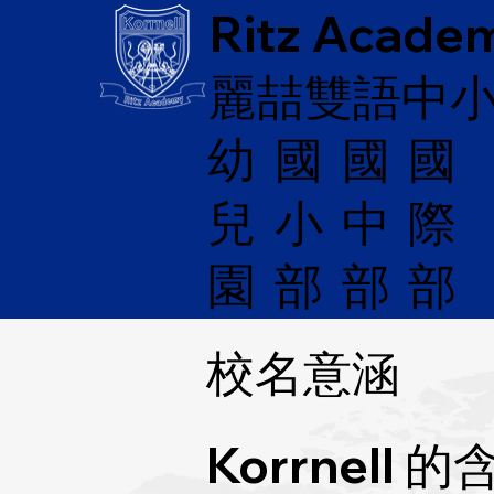
Ritz Acade
麗喆雙語中
幼
國
​國
國
兒
際
小
中
園
部
部
部
校名意涵
Korrnell 的