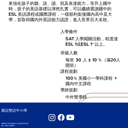
來強化孩子的聽、說、讀、寫及表達能力，等升上國中
時，孩子的美語基礎以渾然扎實，可以繼續選讀國中的
ESL 美語課程或國際課程，一樣順利銜接國內高中及大
學，並取得國內外英語能力認證，進入世界百大名校。
入學條件
SAT 入學闖關活動，程度達
ESL 1或ESL 1⁺ 以上。
​班級人數
每班 30 人 ± 10 ％（滿20人
開班）
課程規劃
100％ 美國小一學科課程 +
國內中文課程
導師規劃
中外雙導師
麗喆雙語中小學
407臺中市西屯區國安二路242巷199號
04 - 2461 - 3099