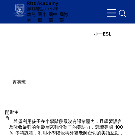
Ritz Academy
麗喆雙語中小學
幼兒
​國小
國中
國際
園
部
部
部
小一ESL
菁英班
開辦主
旨
​ 希望利用孩子在小學階段最沒有課業壓力，且學習語言
及吸收最強的年齡層來強化孩子的美語力，選讀美國 100
％ 學科課程，利用小學階段與外籍老師密切的美語互動，