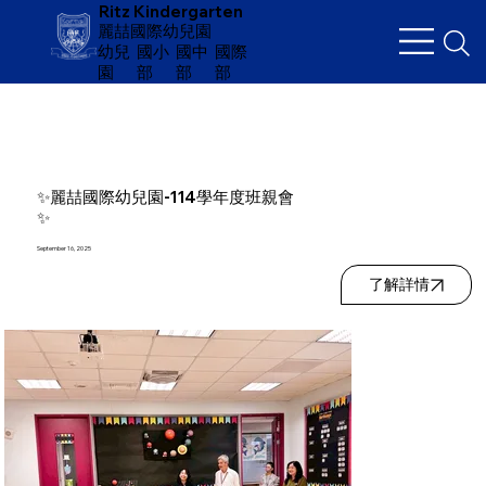
Ritz Kindergarten
麗喆國際幼兒園
幼兒
​國小
國中
國際
園
部
部
部
✨麗喆國際幼兒園-114學年度班親會
✨
September 16, 2025
了解詳情