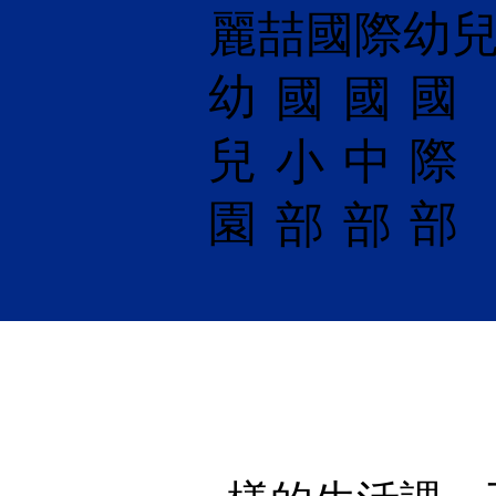
麗喆國際幼
幼
國
​國
國
兒
際
小
中
園
部
部
部