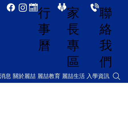
家
聯
行
長
絡
事
專
我
曆
區
們
消息
關於麗喆
麗喆教育
麗喆生活
入學資訊