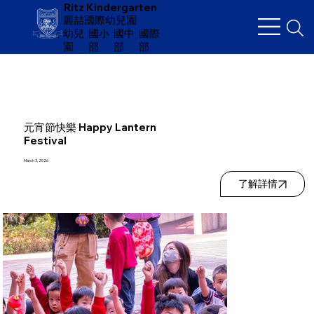
Ritz Kindergarten
麗喆國際幼兒園
幼兒
​國小
國中
國際
園
部
部
部
元宵節快樂 Happy Lantern
Festival
March 3, 2026
了解詳情