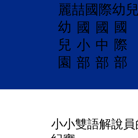
麗喆國際幼
幼
國
​國
國
兒
際
小
中
園
部
部
部
小小雙語解說員