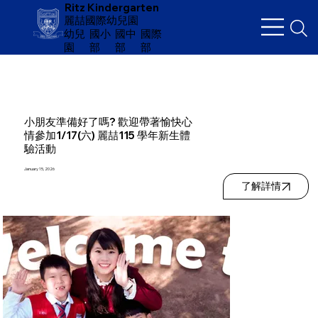
Ritz Kindergarten
麗喆國際幼兒園
幼兒
​國小
國中
國際
園
部
部
部
小朋友準備好了嗎? 歡迎帶著愉快心
情參加1/17(六) 麗喆115 學年新生體
驗活動
January 15, 2026
了解詳情