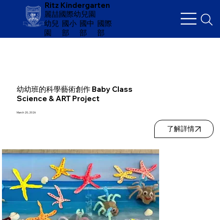
Ritz Kindergarten
麗喆國際幼兒園
幼兒
​國小
國中
國際
園
部
部
部
幼幼班的科學藝術創作 Baby Class
Science & ART Project
March 20, 2026
了解詳情