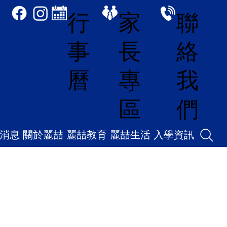
家
聯
行
長
絡
事
專
我
曆
區
們
消息
關於麗喆
麗喆教育
麗喆生活
入學資訊