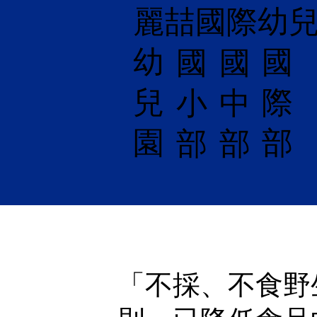
麗喆國際幼
幼
國
​國
國
兒
際
小
中
園
部
部
部
「不採、不食野