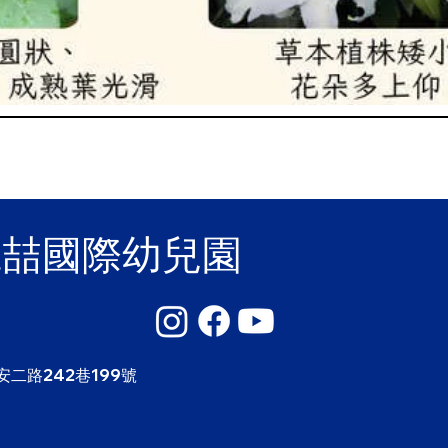
麗喆國際幼兒園
安二路242巷199號