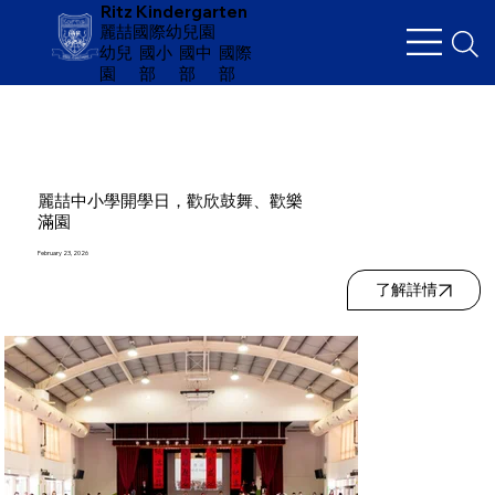
Ritz Kindergarten
麗喆國際幼兒園
幼兒
​國小
國中
國際
園
部
部
部
麗喆中小學開學日，歡欣鼓舞、歡樂
滿園
February 23, 2026
了解詳情