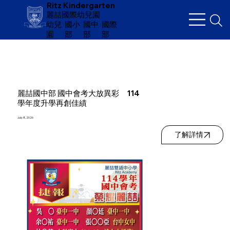
Ritz Kindergarten
麗喆國際幼兒園
幼兒
​國小
國中
國際
園
部
部
部
麗喆國中部 國中會考大放異彩 114
學年度升學再創佳績
July 8, 2026
了解詳情