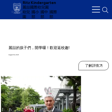
Ritz Kindergarten
麗喆國際幼兒園
幼兒
​國小
國中
國際
園
部
部
部
麗喆的孩子們，開學囉！歡迎返校趣!
August 30, 2025
了解詳情