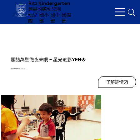
Ritz Kindergarten
麗喆國際幼兒園
幼兒
​國小
國中
國際
園
部
部
部
麗喆萬聖徹夜未眠 ~ 星光魅影YEH🌟
November 4, 2025
了解詳情