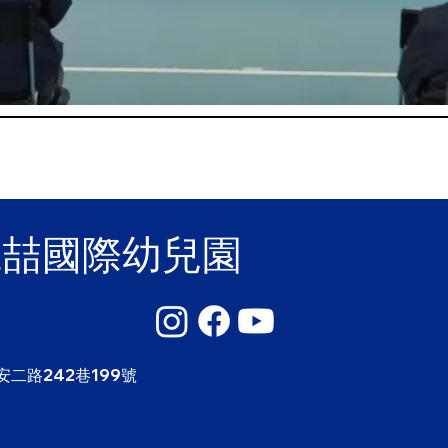
麗喆國際幼兒園
安二路242巷199號