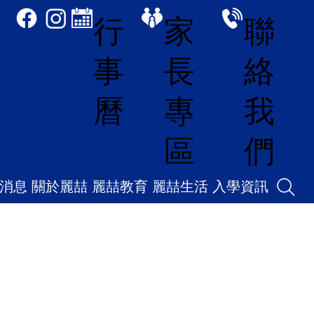
家
聯
行
長
絡
事
專
我
曆
區
們
消息
關於麗喆
麗喆教育
麗喆生活
入學資訊