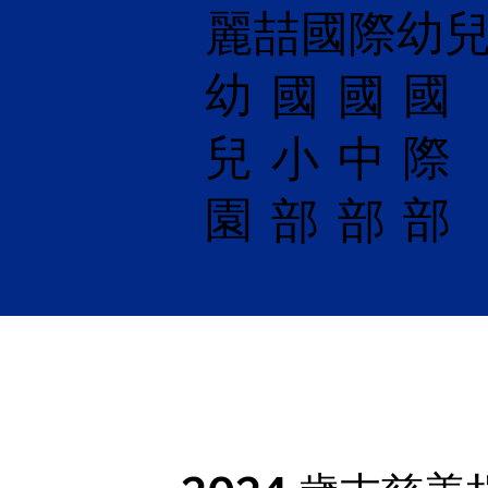
麗喆國際幼
幼
國
​國
國
兒
際
小
中
園
部
部
部