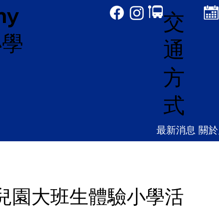
my
交
小學
通
方
式
最新消息
關於
幼兒園大班生體驗小學活