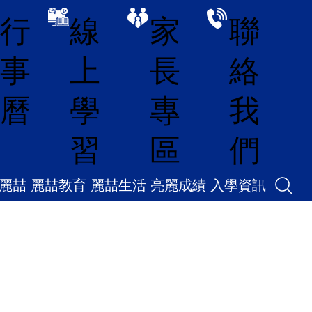
線
家
聯
行
上
長
絡
事
學
專
我
曆
習
區
們
麗喆
麗喆教育
麗喆生活
亮麗成績
入學資訊