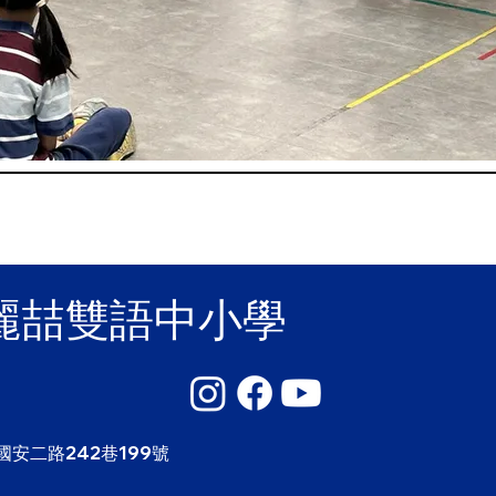
麗喆雙語中小學
國安二路242巷199號