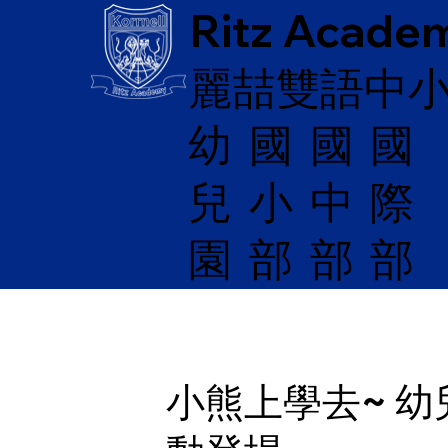
Ritz Acade
麗喆雙語中
幼
國
​國
國
兒
際
小
中
園
部
部
部
小熊上學去~ 