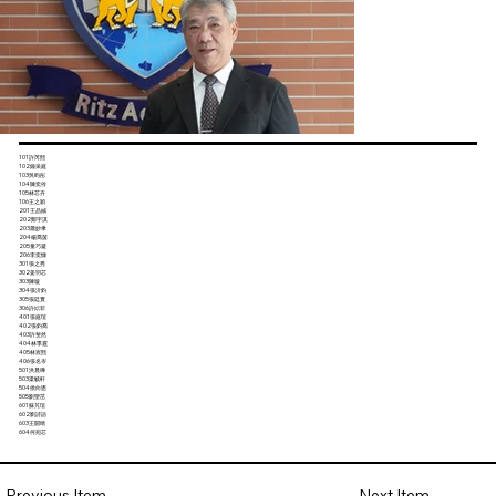
101許芮熙
102鐘采庭
103吳昀彤
104陳奕伶
105林芯卉
106王之穎
201王品絨
202鄭宇淇
203蕭妙聿
204楊喬茵
205童巧凝
206李奕慷
301張之秀
302姜羽芯
303陳璇
304張沂鈞
305張廷實
306許妘菲
401張庭瑄
402張鈞喬
403許斐然
404林季霆
405林宸熙
406張名岑
501洪晨曄
503梁毓軒
504侯向恩
505劉聖茁
601蘇芃瑄
602劉詩語
603王開晴
604何宛芯
Next Item
Previous Item