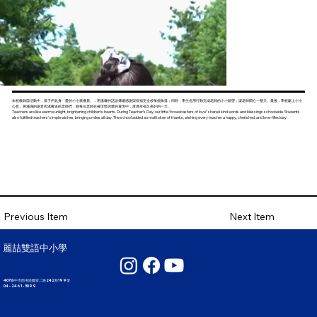
本校教師節活動中，孩子們化身「愛的小小廣播員」，用溫馨的話語傳遞感謝與祝福至全校每個角落；同時，學生也用行動完成老師的小小願望，讓老師開心一整天。最後，學校獻上小小
心意，將滿滿的謝意與溫暖送給老師們，願每位老師在被珍惜與愛的喜悅中，度過幸福又美好的一天。
Teachers are like warm sunlight, brightening children’s hearts. During Teacher’s Day, our little “broadcasters of love” shared kind words and blessings schoolwide. Students
also fulfilled teachers’ simple wishes, bringing smiles all day. The school added a small token of thanks, wishing every teacher a happy, cherished, and love-filled day.
Next Item
Previous Item
麗喆雙語中小學
407臺中市西屯區國安二路242巷199號
04 - 2461 - 3099