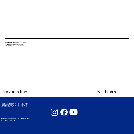
活動結果查詢
將於1/21(三)開放
入學登記
將於1/22(四)開放
Next Item
Previous Item
麗喆雙語中小學
407臺中市西屯區國安二路242巷199號
04 - 2461 - 3099