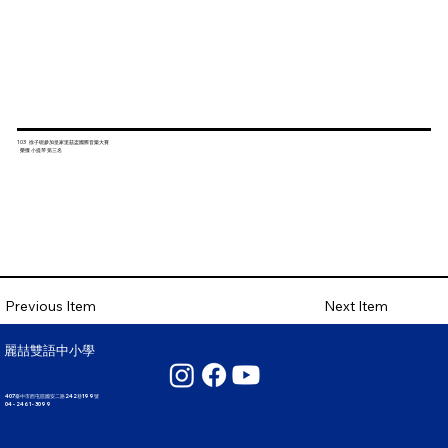
103 徐子硯參加皇家里茲盃國際音樂大賽
榮獲 小提琴 第三名
Next Item
Previous Item
麗喆雙語中小學
407臺中市西屯區國安二路242巷199號
04 - 2461 - 3099