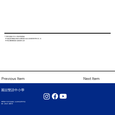
113學年度臺中市中小學科學展覽會
501廖品硯/鄭毓棠/楊宏岳 榮獲 國小組生活與應用科學科 第二名
503張艾爾 榮獲 國小組物理科 佳作
Next Item
Previous Item
麗喆雙語中小學
407臺中市西屯區國安二路242巷199號
04 - 2461 - 3099