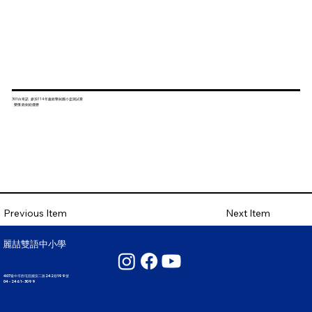
301白奇諾 參加114年鑫銳擊劍國小盃測試賽
榮獲 銳劍組優勝
Next Item
Previous Item
麗喆雙語中小學
407臺中市西屯區國安二路242巷199號
04 - 2461 - 3099