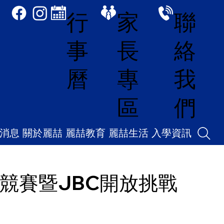
家
聯
行
長
絡
事
專
我
曆
區
們
消息
關於麗喆
麗喆教育
麗喆生活
入學資訊
教育競賽暨JBC開放挑戰