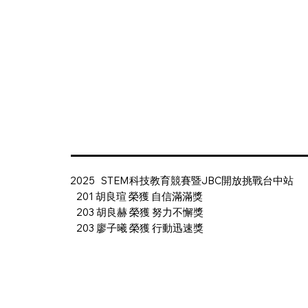
2025 STEM科技教育競賽暨JBC開放挑戰台中站
201 胡良瑄 榮獲 自信滿滿獎
203 胡良赫 榮獲 努力不懈獎
203 廖子曦 榮獲 行動迅速獎