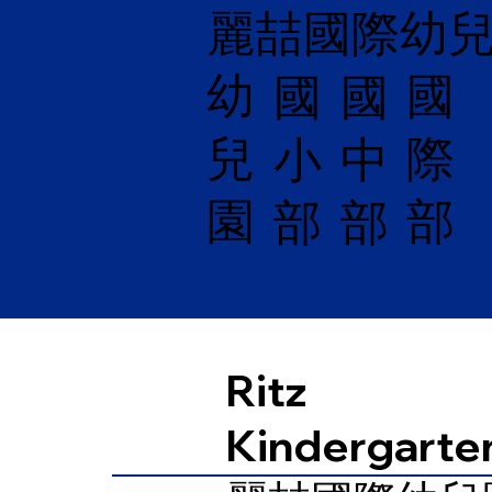
麗喆國際幼
幼
國
​國
國
兒
際
小
中
園
部
部
部
Ritz
Kindergarte