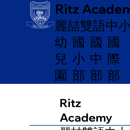
Ritz Acade
麗喆雙語中
幼
國
​國
國
兒
際
小
中
園
部
部
部
Ritz
Academy