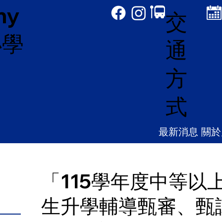
my
交
小學
通
方
式
最新消息
關於
「115學年度中等以
生升學輔導甄審、甄