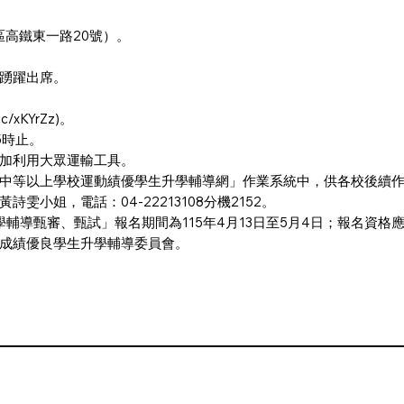
高鐵東一路20號）。
踴躍出席。
.cc/xKYrZz)
。
5時止。
加利用大眾運輸工具。
中等以上學校運動績優學生升學輔導網」作業系統中，供各校後續
小姐，電話：04-22213108分機2152。
學輔導甄審、甄試」報名期間為115年4月13日至5月4日；報名資
成績優良學生升學輔導委員會。