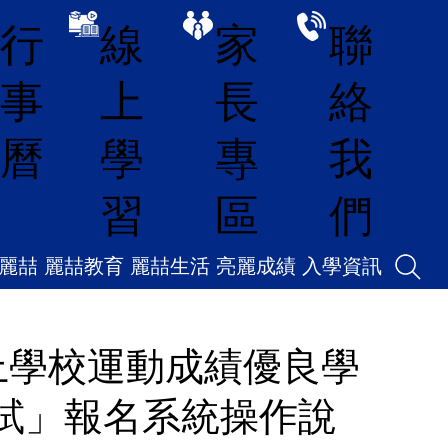
線
家
聯
行
上
長
絡
事
學
專
我
曆
習
區
們
麗喆
麗喆教育
麗喆生活
亮麗成績
入學資訊
上學校運動成績優良學
試」報名系統操作說