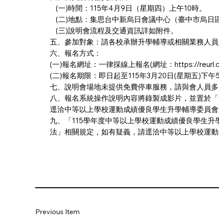
(一)時間：115年4月9日（星期四）上午10時。
(二)地點：集思台中新烏日會議中心（臺中市烏日區
(三)說明會流程及交通資訊詳如附件。
五、參加對象：請各校承辦升學輔導或相關業務人員
六、報名方式：
(一)報名網址：一律採線上報名(網址：
https://reurl
(二)報名期限：即日起至115年3月20日(星期五)下午
七、說明會場地未提供免費停車服務，請與會人員多
八、報名系統操作說明內容將錄製成影片，並置於「
逕洽中等以上學校運動成績優良學生升學輔導委員會黃詩雯
九、「115學年度中等以上學校運動成績優良學生升
法」相關規定，如有疑義，請逕洽中等以上學校運動
Previous Item