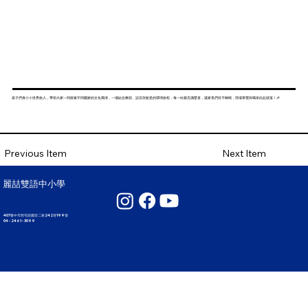
孩子們身小小世界旅人，帶領大家一同探索不同國家的文化風情，一場結合舞蹈、語言與創意的環球旅程，每一站都充滿驚喜，讓家長們目不轉睛，現場掌聲與喝采此起彼落！🎉
Next Item
Previous Item
麗喆雙語中小學
407臺中市西屯區國安二路242巷199號
04 - 2461 - 3099