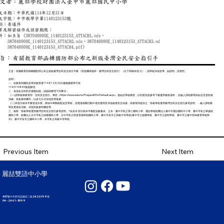
主旨：有關教育部函轉國防部公布之新版臺灣全民安全指引手冊 《當危機來臨時：臺灣全民安全指引》（以下簡稱本指 引），請學校加強宣導，如說明，請查照。
說明：
一、依教育部國民及學前教育署114年12月26日臺教國署學字第
1140119845號函辦理。
二、為強化全民防災避難知識，請協助辦理下列事項：
(一)請學校將教育部「全民安全指引」專區（
https://www.edu.tw/PrepareEDU/Default.aspx
）連結於學校網頁，以利查找及參考下載運用最新資料， 並融入課程教學與結合災害防救
演練、各集會時機等，以多元方式加強宣導推廣。
(二)本指引紙本手冊發送作業，將由中華郵政配送至學校，請透過相關活動中適切運用及加強推廣安全知識，依教育部提供之「各級學校運用臺灣全民安全指引參考說明」，融入課程教
學及透過各活動、演習與集會時機宣導。
三、檢附「各級學校運用臺灣全民安全指引參考說明」1份及本 指引紙本手冊配送數量表。正本：臺中市私立育仁國民小學、麗喆學校財團法人臺中市麗喆國民中小學、臺中市私立華盛頓
國民小學、財團法人台中市私立慎齋國民小學、台中市私立明道普霖斯頓國民小學、臺中市各市立高級中等學校(臺中市立啟聰學校、臺中市立啟明學校、臺中市立臺中特殊教育學校除
外)、臺中市各市立國民中小學、本市私立高級中等學校
Next Item
Previous Item
麗喆雙語中小學
407臺中市西屯區國安二路242巷199號
04 - 2461 - 3099