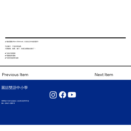
🌿 微感運動 Micro Workout｜忙碌生活中的新選擇！
不必爆汗、不追求高強度，
只要微喘、微累、微汗，你就已經開始在動了！
✔️ 走路代替開車
✔️ 騎腳踏車通勤
✔️ 利用空檔簡單伸展
Next Item
Previous Item
麗喆雙語中小學
407臺中市西屯區國安二路242巷199號
04 - 2461 - 3099