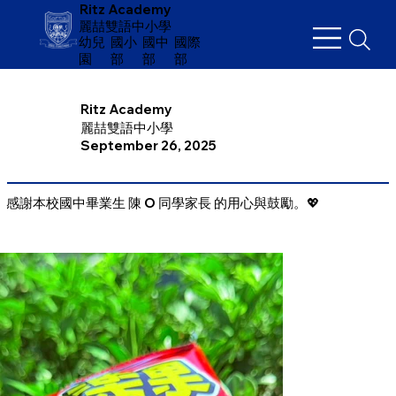
Ritz Academy
麗喆雙語中小學
幼兒
​國小
國中
國際
園
部
部
部
Ritz Academy
麗喆雙語中小學
September 26, 2025
感謝本校國中畢業生 陳 O 同學家長 的用心與鼓勵。💖