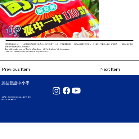
孩子目前就讀於 台中一中，家長除了感謝學校的教導外，也特別準備了「台中一中可樂果蠶豆酥」，致贈給本屆國三同學每人一包，寓意「可樂果，考試一定快樂過！」，期許大家在未來
的會考中都能展現實力，創造佳績！
Each ninth grader received “Taichung First Senior High Pea Crackers” with the blessing:
"With Pea Crackers, exams will surely be a joyful success!"
Next Item
Previous Item
麗喆雙語中小學
407臺中市西屯區國安二路242巷199號
04 - 2461 - 3099