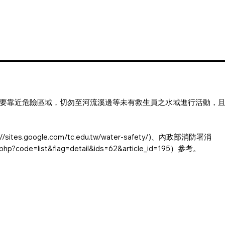
要靠近危險區域，切勿至河流溪邊等未有救生員之水域進行活動，
://sites.google.com/tc.edu.tw/water-safety/
)、內政部消防署消
.php?code=list&flag=detail&ids=62&article_id=195
）參考。