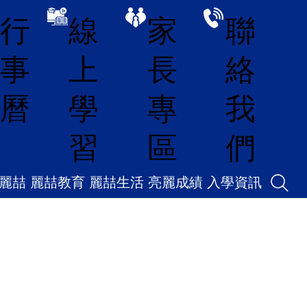
線
家
聯
行
上
長
絡
事
學
專
我
曆
習
區
們
麗喆
麗喆教育
麗喆生活
亮麗成績
入學資訊