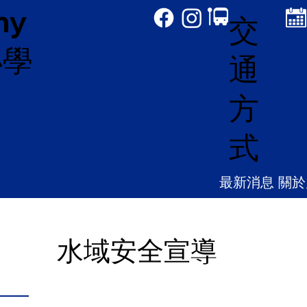
my
交
小學
通
方
式
最新消息
關於
水域安全宣導