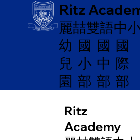
Ritz Acade
麗喆雙語中
幼
國
​國
國
兒
際
小
中
園
部
部
部
Ritz
Academy