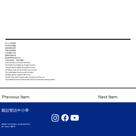
每人心中都有圓，
明月照亮好團圓。
嫦娥輕舞落雲間，
吳剛伐桂聲聲脆。
玉兔搗藥忙不眠，
闔家歡笑樂無邊。
麗喆教育體系 敬祝大家
中秋佳節愉快、月圓人團圓。
Everyone has a circle in their heart,
The bright moon lights up a happy reunion.
Chang’e dances lightly among the clouds,
Wu Gang chops the laurel with crisp sounds.
The Jade Rabbit busily pounds the elixir,
Families gather, laughter fills the air.
The Ritz Education Organization sincerely wishes you
A joyful Mid-Autumn Festival, with full moon and warm family reunion.
Next Item
Previous Item
麗喆雙語中小學
407臺中市西屯區國安二路242巷199號
04 - 2461 - 3099