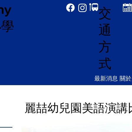
my
交
小學
通
方
式
最新消息
關於
麗喆幼兒園美語演講