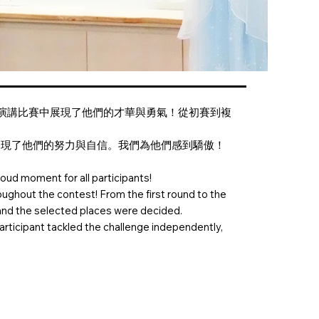
語演講比賽中展現了他們的才華與勇氣！從初賽到複
展現了他們的努力與自信。我們為他們感到驕傲！
ud moment for all participants!
ughout the contest! From the first round to the
rs and the selected places were decided.
 participant tackled the challenge independently,