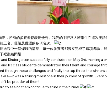
的句點，所有的參賽者都表現優秀。我們的中班及大班學生在這次美
了前三名、優勝及優選的各項名次。
長過程中一個燦爛的篇章。每一位參賽者都獨立完成了這項考驗，
子裡繼續閃耀！
and Kindergarten successfully concluded on May 3rd, marking a pro
2 and K3 class students demonstrated their talent and courage thro
n went through those challenges and finally the top three, the winne
g skills—it was a shining milestone in their journey of growth. Every
ldn’t be prouder of them!
ward to seeing them continue to shine in the future!