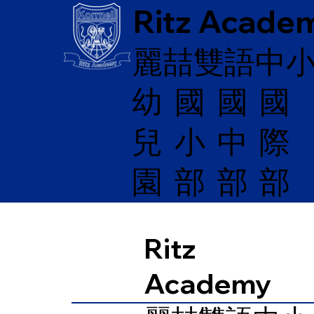
Ritz Acade
麗喆雙語中
幼
國
​國
國
兒
際
小
中
園
部
部
部
Ritz
Academy