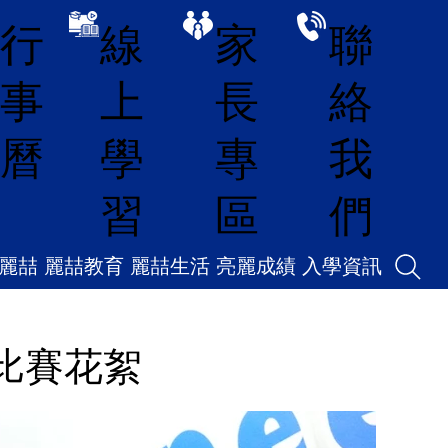
線
家
聯
行
上
長
絡
事
學
專
我
曆
習
區
們
麗喆
麗喆教育
麗喆生活
亮麗成績
入學資訊
比賽花絮