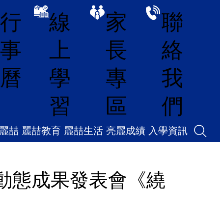
線
家
聯
行
上
長
絡
事
學
專
我
曆
習
區
們
麗喆
麗喆教育
麗喆生活
亮麗成績
入學資訊
動態成果發表會《繞