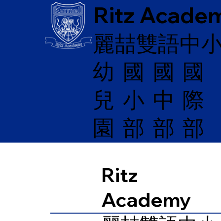
Ritz Acade
麗喆雙語中
幼
國
​國
國
兒
際
小
中
園
部
部
部
Ritz
Academy