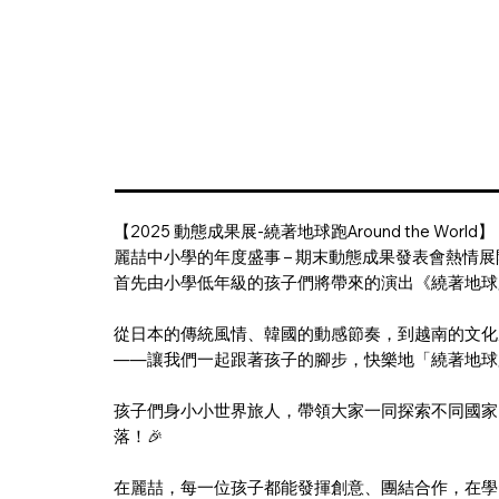
【2025 動態成果展-繞著地球跑Around the World】
麗喆中小學的年度盛事 – 期末動態成果發表會熱情展
首先由小學低年級的孩子們將帶來的演出《繞著地球
從日本的傳統風情、韓國的動感節奏，到越南的文化
——讓我們一起跟著孩子的腳步，快樂地「繞著地球跑
孩子們身小小世界旅人，帶領大家一同探索不同國家
落！🎉
在麗喆，每一位孩子都能發揮創意、團結合作，在學