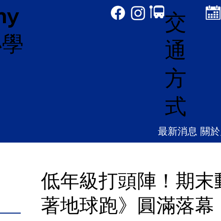
my
交
小學
通
方
式
最新消息
關於
低年級打頭陣！期末
著地球跑》圓滿落幕