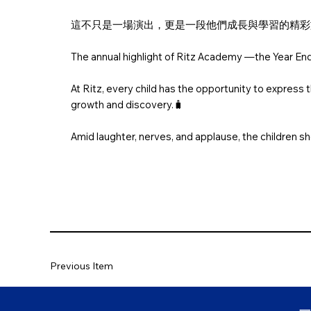
這不只是一場演出，更是一段他們成長與學習的精彩
The annual highlight of Ritz Academy —the Year End
At Ritz, every child has the opportunity to express t
growth and discovery.🧳
Amid laughter, nerves, and applause, the children sho
Previous Item