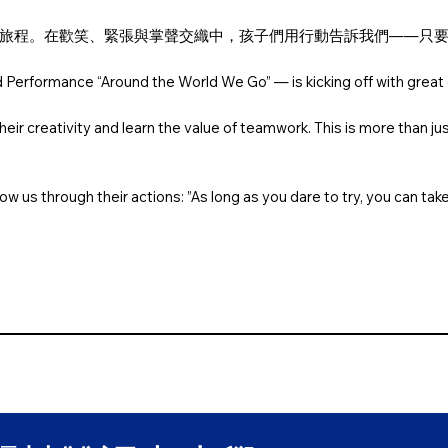
旅程。在歡笑、緊張與掌聲交織中，孩子們用行動告訴我們——只要勇
 Performance “Around the World We Go” — is kicking off with great
heir creativity and learn the value of teamwork. This is more than ju
w us through their actions: ”As long as you dare to try, you can take