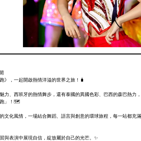
開
跑》，一起開啟熱情洋溢的世界之旅！🧳
魅力、西班牙的熱情舞步，還有泰國的異國色彩、巴西的森巴熱力
」！🗺️
的文化風情，一場結合舞蹈、語言與創意的環球旅程，每一站都充
習與表演中展現自信，綻放屬於自己的光芒。✨