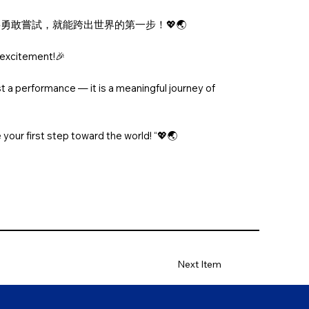
敢嘗試，就能跨出世界的第一步！💖🌏
 excitement!🎉
st a performance — it is a meaningful journey of
 your first step toward the world! “💖🌏
Next Item