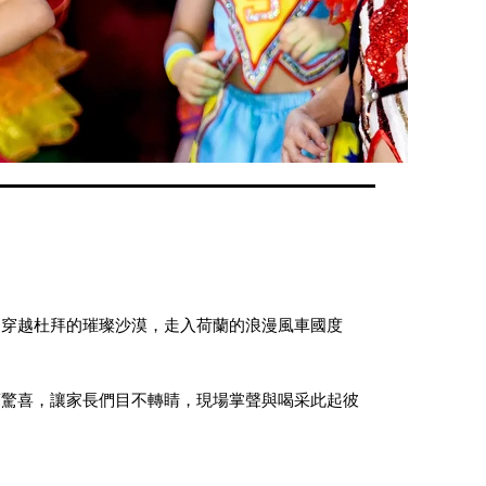
，穿越杜拜的璀璨沙漠，走入荷蘭的浪漫風車國度
滿驚喜，讓家長們目不轉睛，現場掌聲與喝采此起彼