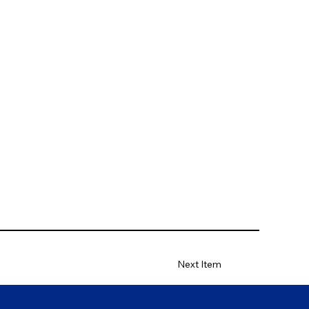
Next Item