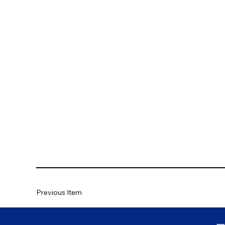
Previous Item