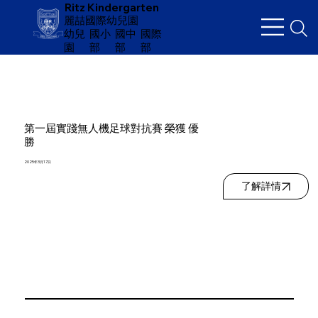
Ritz Kindergarten
麗喆國際幼兒園
幼兒
​國小
國中
國際
園
部
部
部
第一屆實踐無人機足球對抗賽 榮獲 優
勝
2025年3月17日
了解詳情