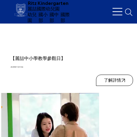
Ritz Kindergarten
麗喆國際幼兒園
幼兒
​國小
國中
國際
園
部
部
部
【麗喆中小學教學參觀日】
2025年11月14日
了解詳情