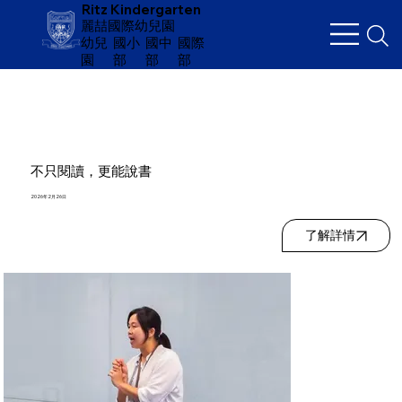
Ritz Kindergarten
麗喆國際幼兒園
幼兒
​國小
國中
國際
園
部
部
部
不只閱讀，更能說書
2026年2月26日
了解詳情