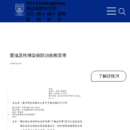
Ritz Kindergarten
麗喆國際幼兒園
幼兒
​國小
國中
國際
園
部
部
部
愛滋及性傳染病防治衛教宣導
2026年1月22日
了解詳情