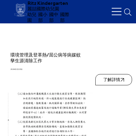
Ritz Kindergarten
麗喆國際幼兒園
幼兒
​國小
國中
國際
園
部
部
部
環境管理及登革熱/屈公病等病媒蚊
孳生源清除工作
2026年2月23日
了解詳情