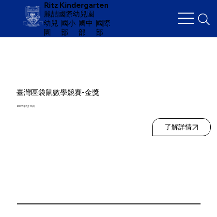
Ritz Kindergarten
麗喆國際幼兒園
幼兒
​國小
國中
國際
園
部
部
部
臺灣區袋鼠數學競賽-金獎
2025年6月16日
了解詳情