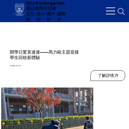
Ritz Kindergarten
麗喆國際幼兒園
幼兒
​國小
國中
國際
園
部
部
部
開學日驚喜連連——馬力歐主題迎接
學生回校新體驗
2025年2月11日
了解詳情