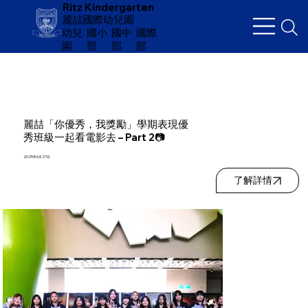
Ritz Kindergarten
麗喆國際幼兒園
幼兒
​國小
國中
國際
園
部
部
部
麗喆「你優秀，我獎勵」學期表現優
秀班級一起看電影去 – Part 2📷
2025年6月27日
了解詳情