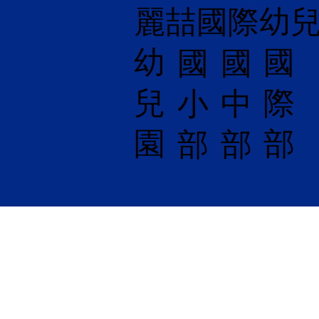
麗喆國際幼
幼
國
​國
國
兒
際
小
中
園
部
部
部