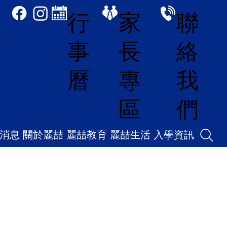
家
聯
行
長
絡
事
專
我
曆
區
們
消息
關於麗喆
麗喆教育
麗喆生活
入學資訊