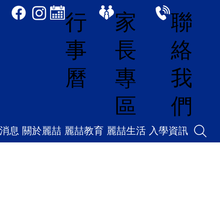
家
聯
行
長
絡
事
專
我
曆
區
們
消息
關於麗喆
麗喆教育
麗喆生活
入學資訊