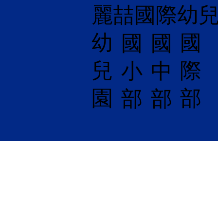
麗喆國際幼
幼
國
​國
國
兒
際
小
中
園
部
部
部