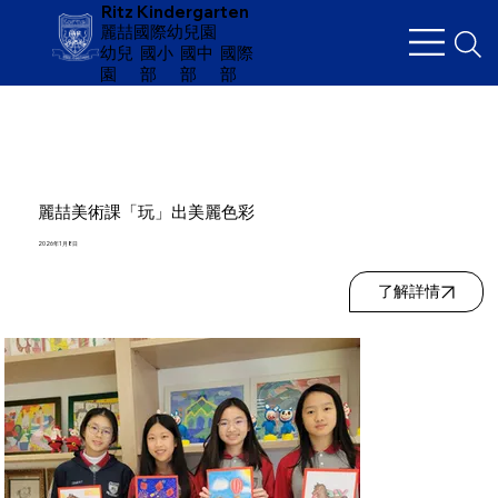
Ritz Kindergarten
麗喆國際幼兒園
幼兒
​國小
國中
國際
園
部
部
部
麗喆美術課「玩」出美麗色彩
2026年1月8日
了解詳情