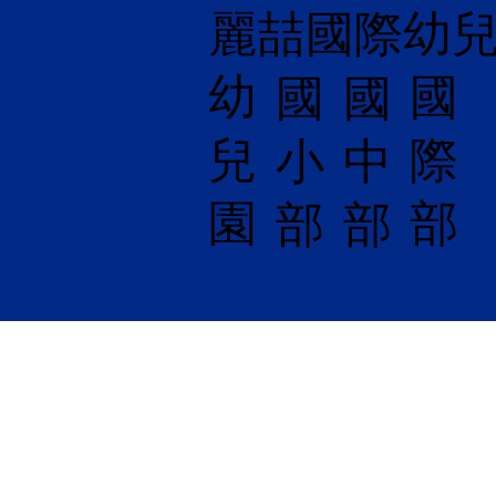
麗喆國際幼
幼
國
​國
國
兒
際
小
中
園
部
部
部