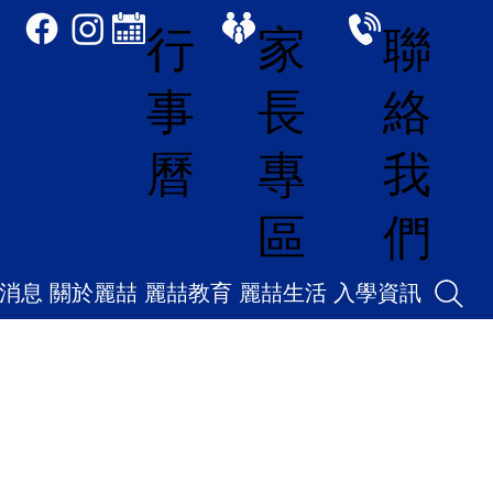
家
聯
行
長
絡
事
專
我
曆
區
們
消息
關於麗喆
麗喆教育
麗喆生活
入學資訊